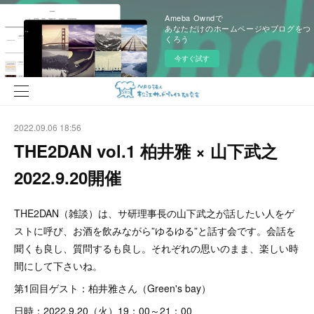
Ameba Owndで
あなただけのホームページやブログをつ
くろう
今すぐ試す
2022.09.06 18:56
THE2DAN vol.1 柏井雅 × 山下武之
2022.9.20開催
THE2DAN（雑談）は、サ研理事長の山下武之が話したい人をゲ
ストに呼び、お酒を飲みながら”ゆるゆる”と話す会です。会話を
聞くも良し、質問するも良し。それぞれの思いのまま、楽しい時
間にして下さいね。
第1回目ゲスト：柏井雅さん（Green's bay）
日時：2022.9.20（火）19：00～21：00