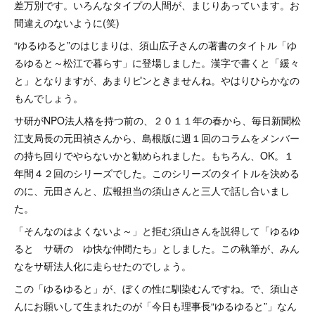
差万別です。いろんなタイプの人間が、まじりあっています。お
間違えのないように(笑)
“ゆるゆると”のはじまりは、須山広子さんの著書のタイトル「ゆ
るゆると～松江で暮らす」に登場しました。漢字で書くと「緩々
と」となりますが、あまりピンときませんね。やはりひらかなの
もんでしょう。
サ研がNPO法人格を持つ前の、２０１１年の春から、毎日新聞松
江支局長の元田禎さんから、島根版に週１回のコラムをメンバー
の持ち回りでやらないかと勧められました。もちろん、OK。１
年間４２回のシリーズでした。このシリーズのタイトルを決める
のに、元田さんと、広報担当の須山さんと三人で話し合いまし
た。
「そんなのはよくないよ～」と拒む須山さんを説得して「ゆるゆ
ると サ研の ゆ快な仲間たち」としました。この執筆が、みん
なをサ研法人化に走らせたのでしょう。
この「ゆるゆると」が、ぼくの性に馴染むんですね。で、須山さ
んにお願いして生まれたのが「今日も理事長“ゆるゆると”」なん