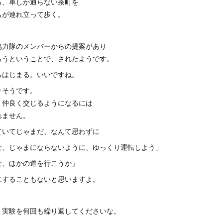
ろ、車しか通らない茶町を
ちが連れ立って歩く。
。
協力隊のメンバーからの提案があり
ろうということで、されたようです。
らはじまる。いいですね。
りそうです。
、仲良く交じるようになるには
れません。
ていてじゃまだ、なんて思わずに
な、じゃまにならないように、ゆっくり運転しよう」
な、ほかの道を行こうか」
にすることもないと思いますよ。
。
、実験を何回も繰り返してくださいな。