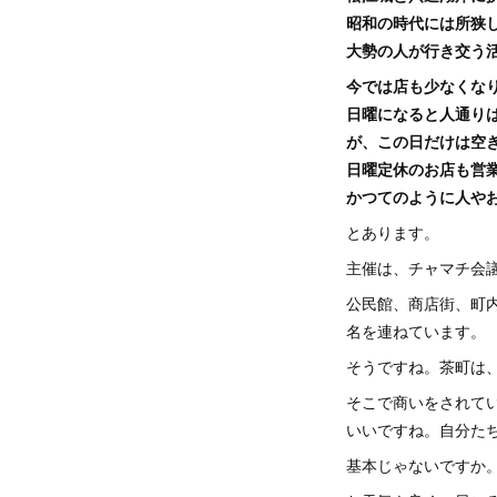
昭和の時代には所狭
大勢の人が行き交う
今では店も少なくな
日曜になると人通り
が、この日だけは空
日曜定休のお店も営
かつてのように人や
とあります。
主催は、チャマチ会
公民館、商店街、町
名を連ねています。
そうですね。茶町は
そこで商いをされて
いいですね。自分た
基本じゃないですか