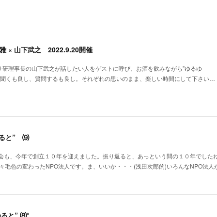
柏井雅 × 山下武之 2022.9.20開催
、サ研理事長の山下武之が話したい人をゲストに呼び、お酒を飲みながら”ゆるゆ
を聞くも良し、質問するも良し。それぞれの思いのまま、楽しい時間にして下さい…
ると” ⑼
会も、今年で創立１０年を迎えました。振り返ると、あっという間の１０年でしたね
々毛色の変わったNPO法人です。ま、いいか・・・(浅田次郎的)いろんなNPO法人
ると” ⑻*