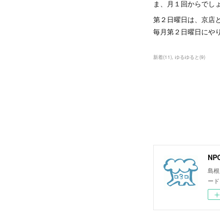
ま、月１回からでし
第２日曜日は、京店と
毎月第２日曜日にや
新着
(
11
)
ゆるゆると
(
9
)
N
島根
ード