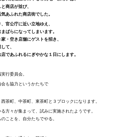
しと商店が並び、
活気あふれた商店街でした。
り、官公庁に近い立地ゆえ、
はまばらになってしまいます。
き家・空き店舗にゲストを招き、
業して、
お店であふれるにぎやかな１日にします。
議実行委員会。
内会も協力というかたちで
、西茶町、中茶町、東茶町と３ブロックになります。
いる方々が集まって、試みに実施されたようです。
ちのことを、自分たちでやる。
。