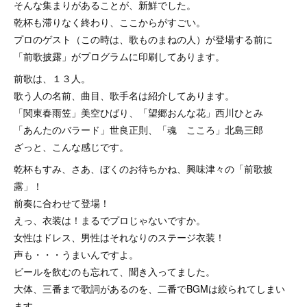
そんな集まりがあることが、新鮮でした。
乾杯も滞りなく終わり、ここからがすごい。
プロのゲスト（この時は、歌ものまねの人）が登場する前に
「前歌披露」がプログラムに印刷してあります。
前歌は、１３人。
歌う人の名前、曲目、歌手名は紹介してあります。
「関東春雨笠」美空ひばり、「望郷おんな花」西川ひとみ
「あんたのバラード」世良正則、「魂 こころ」北島三郎
ざっと、こんな感じです。
乾杯もすみ、さあ、ぼくのお待ちかね、興味津々の「前歌披
露」！
前奏に合わせて登場！
えっ、衣装は！まるでプロじゃないですか。
女性はドレス、男性はそれなりのステージ衣装！
声も・・・うまいんですよ。
ビールを飲むのも忘れて、聞き入ってました。
大体、三番まで歌詞があるのを、二番でBGMは絞られてしまい
ます。