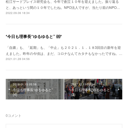
松江サードプレイス研究会も、今年で創立１０年を迎えました。振り返る
と、あっという間の１０年でしたね。NPO法人ですが、当たり前のNPO…
2022.09.06 18:34
*今日も理事長“ゆるゆると” ⑻*
「自粛」も、「延期」も、「中止」も２０２１．１．１８3回目の新年を迎
えました。昨年の今頃は、まだ、コロナなんてカタチもなかったですね。…
2021.01.28 04:56
2018.01.15 05:58
2017.12.11 03:34
今日も理事長“ゆるゆると”
今日も理事長“ゆるゆると”
(4)
(2)
0
コメント