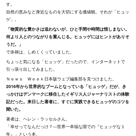
す。
自然の恵みなど身近なものを大切にする価値観。それが「ヒュッ
ゲ」。
「物質的な豊かさは追わないが、ひと手間や時間は惜しまない。
何より人とのつながりを重んじる。ヒュッゲにはヒントがありそ
うだ。」
で余禄は、しめくくっていました。
ちょっと気になる「ヒュッゲ」だったので、インターネットで
引っ張り出してみました。
Ｎｅｗｓ Ｗｅｅｋ日本版ウェブ編集部を見つけました。
2016年から世界的なブームとなっている「ヒュッゲ」だが、き
っかけはデンマークに移住したイギリス人ジャーナリストの体験
記だった。来日した著者に、すぐに実践できるヒュッゲのコツを
聞いた。
著者は、ヘレン・ラッセルさん。
「幸せってなんだっけ？―世界一幸福な国での『ヒュッゲな１
年』」という本。