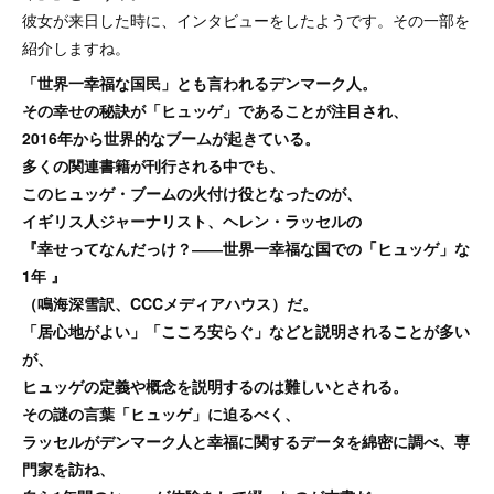
彼女が来日した時に、インタビューをしたようです。その一部を
紹介しますね。
「世界一幸福な国民」とも言われるデンマーク人。
その幸せの秘訣が「ヒュッゲ」であることが注目され、
2016年から世界的なブームが起きている。
多くの関連書籍が刊行される中でも、
このヒュッゲ・ブームの火付け役となったのが、
イギリス人ジャーナリスト、ヘレン・ラッセルの
『幸せってなんだっけ？――世界一幸福な国での「ヒュッゲ」な
1年 』
（鳴海深雪訳、CCCメディアハウス）だ。
「居心地がよい」「こころ安らぐ」などと説明されることが多い
が、
ヒュッゲの定義や概念を説明するのは難しいとされる。
その謎の言葉「ヒュッゲ」に迫るべく、
ラッセルがデンマーク人と幸福に関するデータを綿密に調べ、専
門家を訪ね、