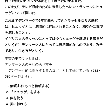
自ら1年間のヒュッゲ体験をして綴ったのが本書だ。
このたび、テレビ収録のために来日したヘレン・ラッセルにヒュ
ッゲについて聞いた。
これまでデンマークで5年間暮らしてきたラッセルなりの解釈
は、ヒュッゲとは「感情的に抑圧されることなく、穏やかに喜び
を感じること」。
イギリス人のラッセルにとっては今もヒュッゲを練習する感覚だ
というが、デンマーク人にとっては無意識的なものであり、哲学
であり、生き方だという。
本書の中でラッセルは、
デンマーク人の幸せのあり方を
「デンマーク的に暮らす１０のコツ」として挙げている（392～
395ページより）。
信頼する(もっと信頼する)
『ヒュッゲ』をする
体を使う
美に触れる