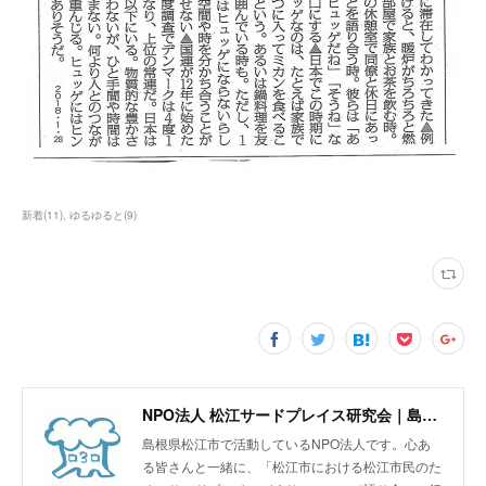
新着
(
11
)
ゆるゆると
(
9
)
NPO法人 松江サードプレイス研究会｜島根県松江市
島根県松江市で活動しているNPO法人です。心あ
る皆さんと一緒に、「松江市における松江市民のた