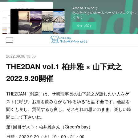
Ameba Owndで
あなただけのホームページやブログをつ
くろう
今すぐ試す
2022.09.06 18:56
THE2DAN vol.1 柏井雅 × 山下武之
2022.9.20開催
THE2DAN（雑談）は、サ研理事長の山下武之が話したい人をゲ
ストに呼び、お酒を飲みながら”ゆるゆる”と話す会です。会話を
聞くも良し、質問するも良し。それぞれの思いのまま、楽しい時
間にして下さいね。
第1回目ゲスト：柏井雅さん（Green's bay）
日時：2022.9.20（火）19：00～21：00