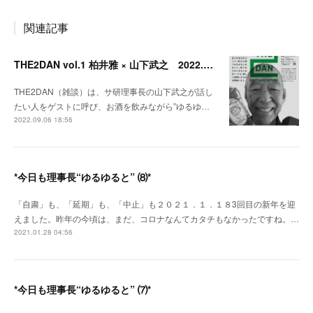
関連記事
THE2DAN vol.1 柏井雅 × 山下武之 2022.9.20開催
THE2DAN（雑談）は、サ研理事長の山下武之が話し
たい人をゲストに呼び、お酒を飲みながら”ゆるゆ…
2022.09.06 18:56
*今日も理事長“ゆるゆると” ⑻*
「自粛」も、「延期」も、「中止」も２０２１．１．１８3回目の新年を迎
えました。昨年の今頃は、まだ、コロナなんてカタチもなかったですね。…
2021.01.28 04:56
*今日も理事長“ゆるゆると” ⑺*